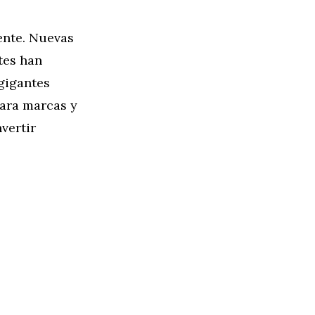
ente. Nuevas
tes han
 gigantes
para marcas y
vertir