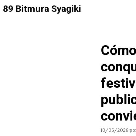
Saltar
89 Bitmura Syagiki
al
contenido
Cómo 
conqu
festi
publi
convi
10/06/2026
po