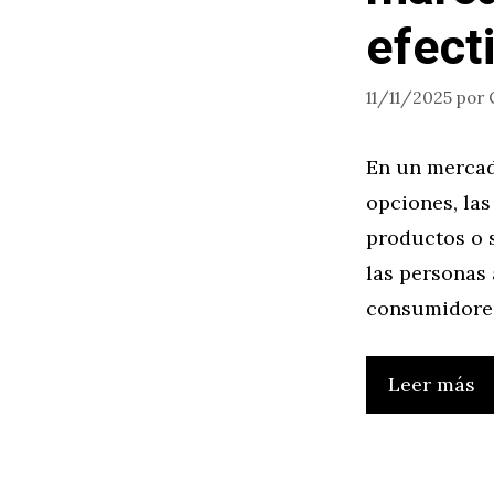
efect
11/11/2025
por
En un mercad
opciones, la
productos o s
las personas 
consumidores
Leer más