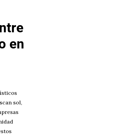
ntre
co en
ísticos
scan sol,
mpresas
unidad
estos