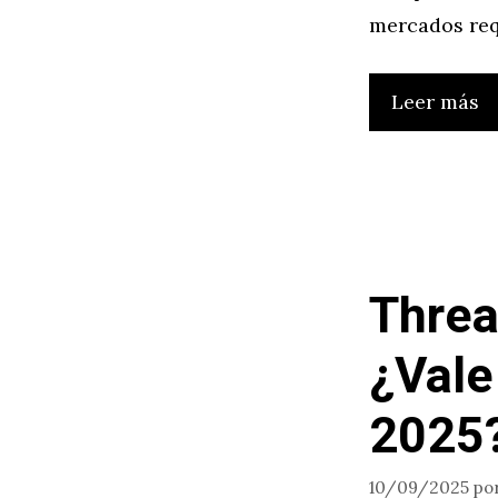
mercados req
Leer más
Threa
¿Vale
2025
10/09/2025
po