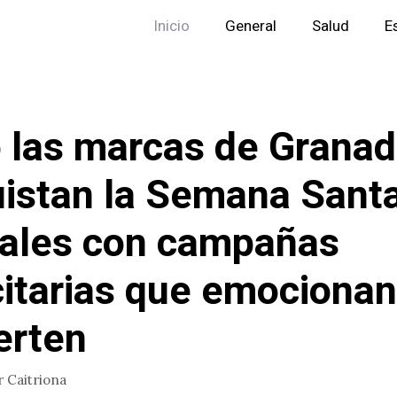
Inicio
General
Salud
E
las marcas de Grana
istan la Semana Santa
vales con campañas
citarias que emocionan
erten
r
Caitriona