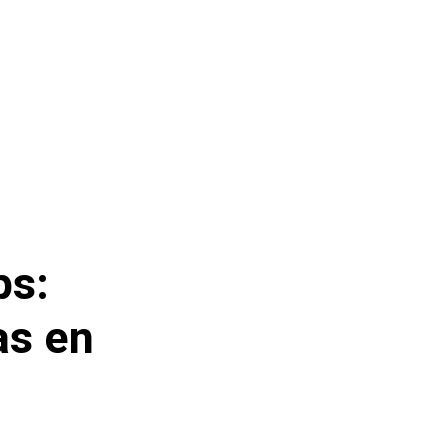
ps:
as en