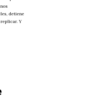
onos
les, detiene
eplicar. Y
e