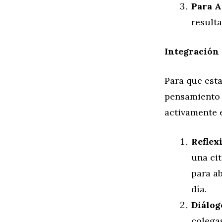
Para A
resulta
Integración 
Para que esta
pensamiento c
activamente e
Reflex
una ci
para a
día.
Diálog
colega