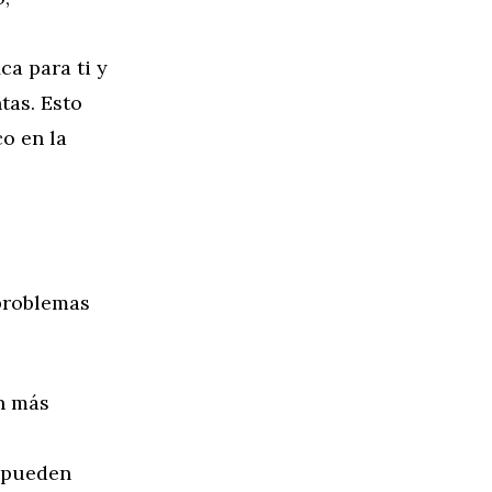
ca para ti y
tas. Esto
co en la
 problemas
n más
e pueden