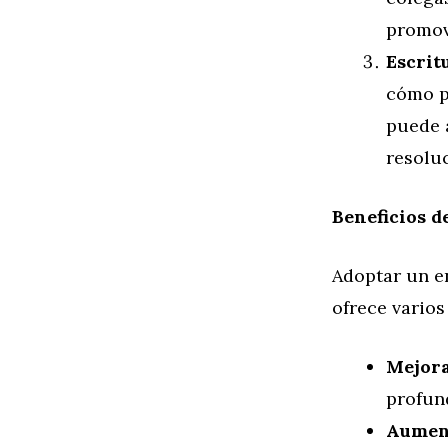
promov
Escrit
cómo p
puede a
resolu
Beneficios d
Adoptar un e
ofrece varios 
Mejora
profun
Aument