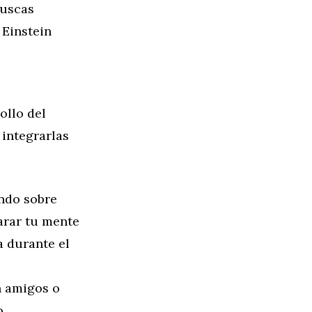
buscas
 Einstein
ollo del
 integrarlas
ando sobre
arar tu mente
a durante el
n amigos o
o,