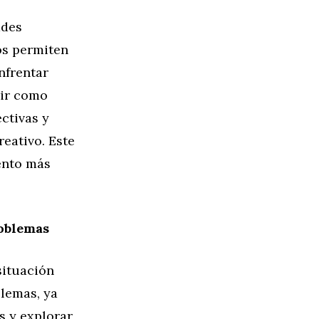
ades
os permiten
nfrentar
vir como
ctivas y
eativo. Este
ento más
roblemas
situación
blemas, ya
s y explorar