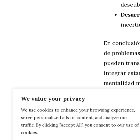
descubr
Desarr
incert
En conclusión
de problemas
pueden trans
integrar esta
mentalidad má
problema con
We value your privacy
We use cookies to enhance your browsing experience,
Categorías
Familia
,
Gen
serve personalized ads or content, and analyze our
Energiza Tu 
La Fuerza de
traffic. By clicking "Accept All", you consent to our use of
cookies.