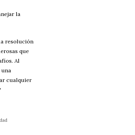
nejar la
la resolución
derosas que
fíos. Al
r una
ar cualquier
?
idad