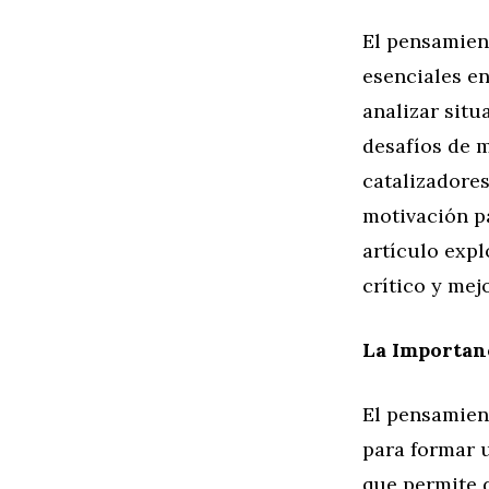
El pensamient
esenciales en
analizar situ
desafíos de m
catalizadores
motivación pa
artículo exp
crítico y mej
La Importanc
El pensamient
para formar u
que permite 