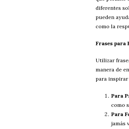
diferentes s
pueden ayuda
como la respu
Frases para 
Utilizar fra
manera de enf
para inspirar
Para P
como s
Para F
jamás v