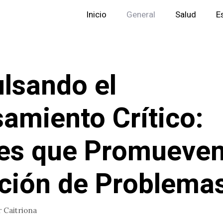
Inicio
General
Salud
E
lsando el
amiento Crítico:
es que Promueven
ción de Problema
r
Caitriona