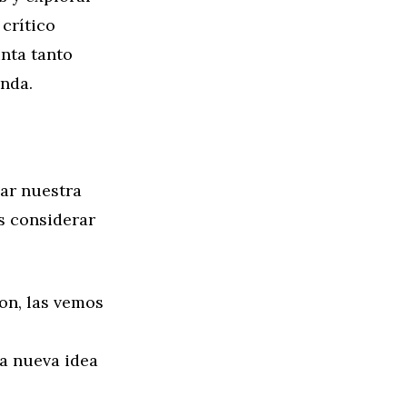
crítico
nta tanto
unda.
iar nuestra
s considerar
on, las vemos
na nueva idea