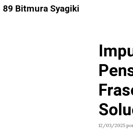
Saltar
89 Bitmura Syagiki
al
contenido
Impu
Pens
Fras
Solu
12/03/2025
po