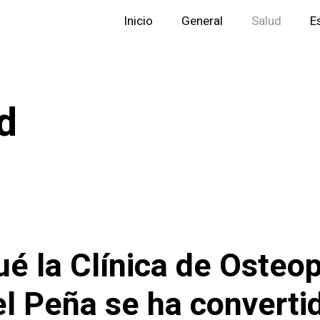
Inicio
General
Salud
E
d
ué la Clínica de Osteop
l Peña se ha converti