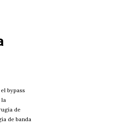
a
 el bypass
 la
rugía de
gía de banda