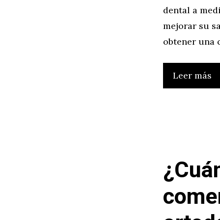
dental a medi
mejorar su sa
obtener una 
Leer más
¿Cuán
comen