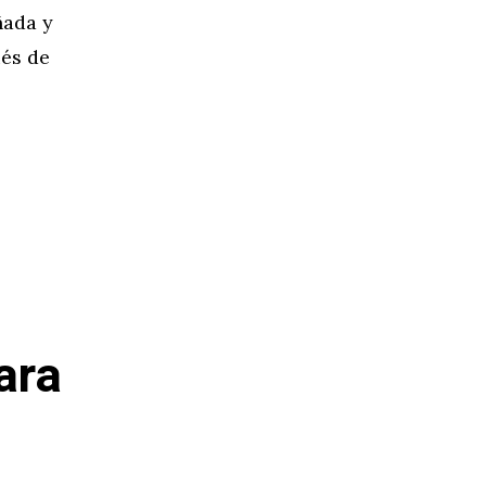
ñada y
ués de
ara