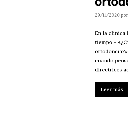
ortod
29/11/2020
po
En la clínica
tiempo – «¿C
ortodoncia?»
cuando pensa
directrices a
Leer más