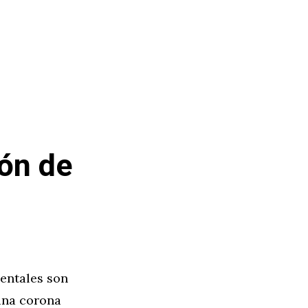
ión de
dentales son
una corona