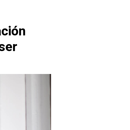
ación
ser