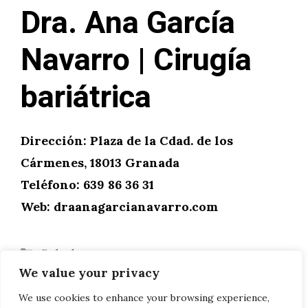
Dra. Ana García
Navarro | Cirugía
bariátrica
Dirección: Plaza de la Cdad. de los
Cármenes, 18013 Granada
Teléfono: 639 86 36 31
Web: draanagarcianavarro.com
Categorías
Salud
We value your privacy
Sensibilidad tras la colocación de una
corona dental
We use cookies to enhance your browsing experience,