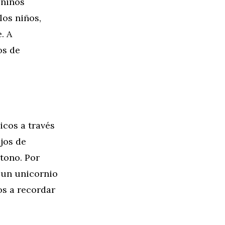
 niños
los niños,
. A
os de
icos a través
jos de
tono. Por
e un unicornio
os a recordar