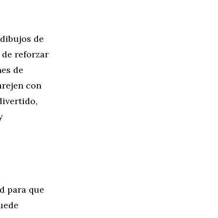
dibujos de
 de reforzar
nes de
arejen con
divertido,
y
ad para que
puede