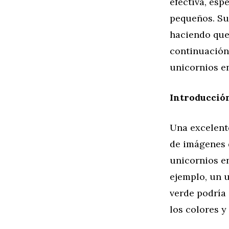
efectiva, esp
pequeños. Su 
haciendo que
continuación,
unicornios en
Introducció
Una excelent
de imágenes 
unicornios e
ejemplo, un u
verde podría 
los colores y