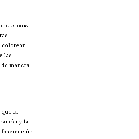
 unicornios
tas
 colorear
e las
y de manera
 que la
nación y la
 fascinación