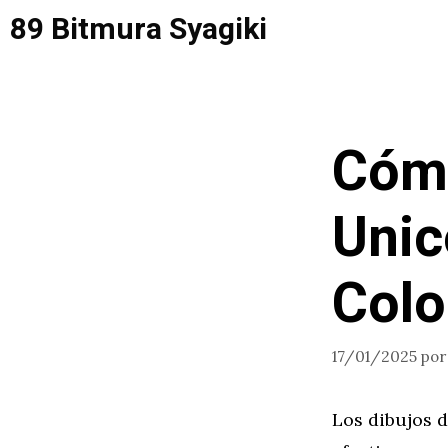
Saltar
89 Bitmura Syagiki
al
contenido
Cómo
Unic
Colo
17/01/2025
po
Los dibujos 