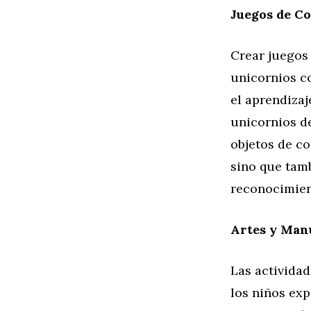
Juegos de C
Crear juegos
unicornios co
el aprendizaj
unicornios de
objetos de co
sino que tamb
reconocimien
Artes y Man
Las activida
los niños ex