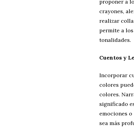
proponer a lo
crayones, ale
realizar coll
permite a los
tonalidades.
Cuentos y L
Incorporar c
colores puede
colores. Narr
significado e
emociones o c
sea más profu