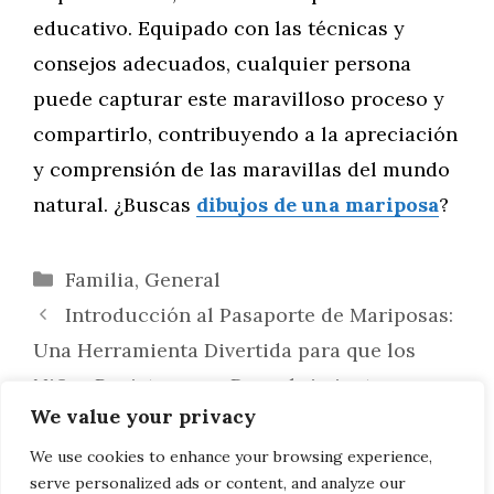
educativo. Equipado con las técnicas y
consejos adecuados, cualquier persona
puede capturar este maravilloso proceso y
compartirlo, contribuyendo a la apreciación
y comprensión de las maravillas del mundo
natural. ¿Buscas
dibujos de una mariposa
?
Categorías
Familia
,
General
Introducción al Pasaporte de Mariposas:
Una Herramienta Divertida para que los
Niños Registren sus Descubrimientos
We value your privacy
Creación de un Programa Escolar
Interdisciplinario: Integrando el Estudio de
We use cookies to enhance your browsing experience,
serve personalized ads or content, and analyze our
Mariposas en Ciencia, Arte y Literatura