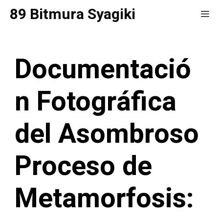
Saltar
89 Bitmura Syagiki
Me
al
contenido
Documentació
n Fotográfica
del Asombroso
Proceso de
Metamorfosis: