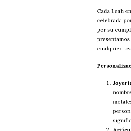
Cada Leah en
celebrada por
por su cumple
presentamos 
cualquier Le
Personaliza
Joyerí
nombre
metale
persona
signifi
Artícu