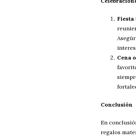
Celebracione
Fiesta
reunien
Asegúra
interes
Cena o
favorit
siempr
fortal
Conclusión
En conclusión
regalos mater