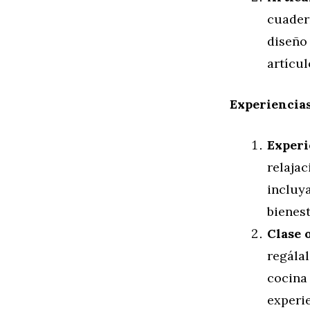
cuader
diseño
artícu
Experiencia
Experi
relaja
incluya
bienest
Clase o
regála
cocina
experie