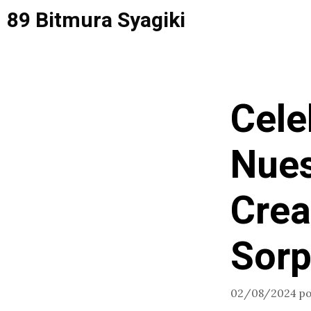
Saltar
89 Bitmura Syagiki
al
contenido
Cele
Nues
Crea
Sorp
02/08/2024
p