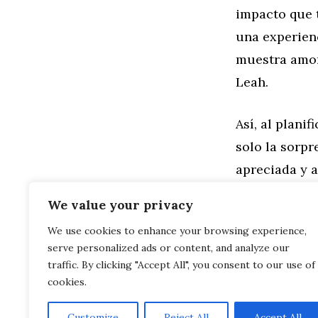
impacto que 
una experien
muestra amor 
Leah.
Así, al plani
solo la sorp
apreciada y 
Leah
.
We value your privacy
We use cookies to enhance your browsing experience,
Categorías
Familia
,
Gen
serve personalized ads or content, and analyze our
Leah: Un No
El Nombre Le
traffic. By clicking "Accept All", you consent to our use of
cookies.
Customize
Reject All
Accept All