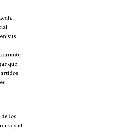
Leah,
ial.
jen sus
staurante
gar que
partidos
es.
 de los
nica y el