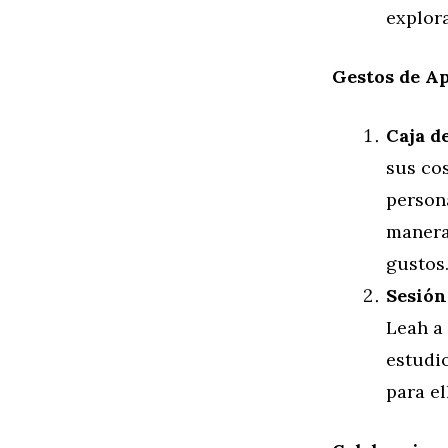
explora
Gestos de A
Caja d
sus co
persona
manera
gustos
Sesión
Leah a 
estudio
para el