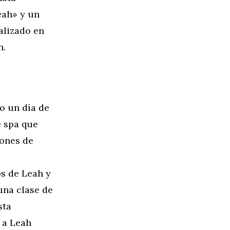
eah» y un
alizado en
n.
o un día de
e spa que
iones de
s de Leah y
una clase de
sta
 a Leah