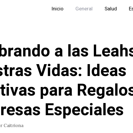
Inicio
General
Salud
E
brando a las Leah
tras Vidas: Ideas
tivas para Regalo
resas Especiales
or
Caitriona