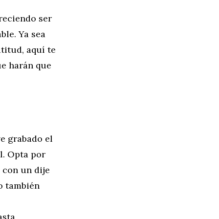
reciendo ser
ble. Ya sea
itud, aquí te
ue harán que
ve grabado el
l. Opta por
 con un dije
no también
asta