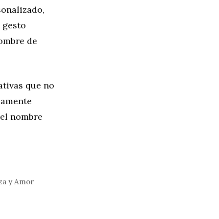
sonalizado,
 gesto
nombre de
ativas que no
ndamente
 el nombre
eza y Amor