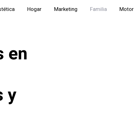
stética
Hogar
Marketing
Familia
Motor
s en
s y