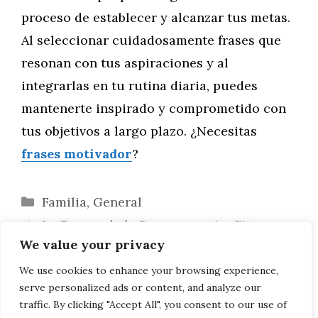
proceso de establecer y alcanzar tus metas.
Al seleccionar cuidadosamente frases que
resonan con tus aspiraciones y al
integrarlas en tu rutina diaria, puedes
mantenerte inspirado y comprometido con
tus objetivos a largo plazo. ¿Necesitas
frases motivador
?
Categorías
Familia
,
General
La Fuerza de la Perseverancia: Citas que
We value your privacy
Inspiran Determinación y Tenacidad
Citas Inspiradoras para Impulsar el
We use cookies to enhance your browsing experience,
serve personalized ads or content, and analyze our
Desarrollo de Habilidades Personales
traffic. By clicking "Accept All", you consent to our use of