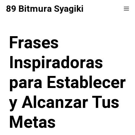
Saltar
89 Bitmura Syagiki
Me
al
contenido
Frases
Inspiradoras
para Establecer
y Alcanzar Tus
Metas