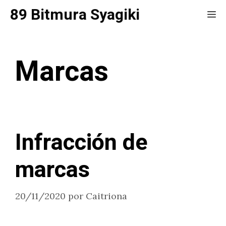
Saltar
89 Bitmura Syagiki
Me
al
contenido
Marcas
Infracción de
marcas
20/11/2020
por
Caitriona