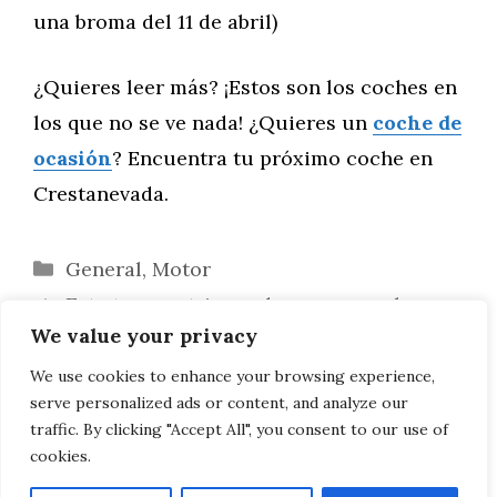
una broma del 11 de abril)
¿Quieres leer más? ¡Estos son los coches en
los que no se ve nada! ¿Quieres un
coche de
ocasión
? Encuentra tu próximo coche en
Crestanevada.
Categorías
General
,
Motor
Este tren motriz gordo va a reemplazar
We value your privacy
al W12
Furgonetas como Espacios de Trabajo
We use cookies to enhance your browsing experience,
serve personalized ads or content, and analyze our
Innovadores para Startups
traffic. By clicking "Accept All", you consent to our use of
cookies.