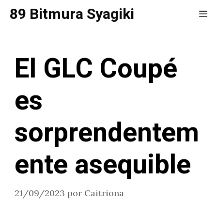
Saltar
89 Bitmura Syagiki
Me
al
contenido
El GLC Coupé
es
sorprendentem
ente asequible
21/09/2023
por
Caitriona