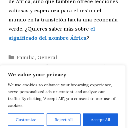
de África, sino que también ofrece lecciones
valiosas y esperanza para el resto del
mundo en la transición hacia una economía
verde. ¿Quieres saber más sobre
el
significado del nombre África
?
Categorías
Familia
,
General
Cineastas Africanas: Pioneras Tras la
We value your privacy
Cámara
Pioneras Africanas en Biotecnología:
We use cookies to enhance your browsing experience,
serve personalized ads or content, and analyze our
Mujeres Transformando la Ciencia
traffic. By clicking "Accept All", you consent to our use of
cookies.
Customize
Reject All
Accept All
AVISO LEGAL, POLITICA DE PRIVACIDAD, COOKIES