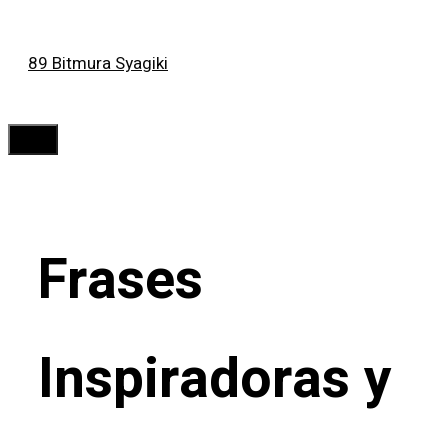
Saltar
89 Bitmura Syagiki
al
contenido
Menú
Frases
Inspiradoras y