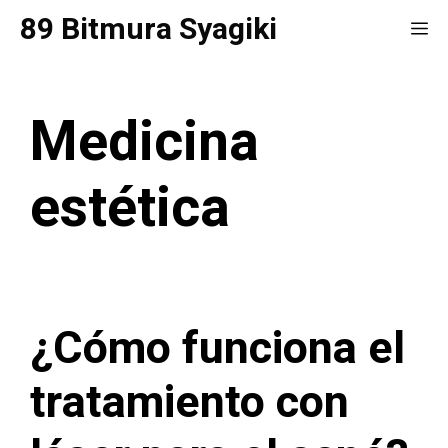
Saltar
89 Bitmura Syagiki
Me
al
contenido
Medicina
estética
¿Cómo funciona el
tratamiento con