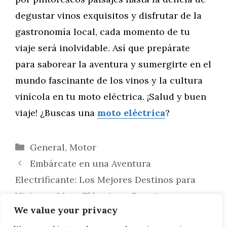
degustar vinos exquisitos y disfrutar de la
gastronomía local, cada momento de tu
viaje será inolvidable. Así que prepárate
para saborear la aventura y sumergirte en el
mundo fascinante de los vinos y la cultura
vinícola en tu moto eléctrica. ¡Salud y buen
viaje! ¿Buscas una
moto eléctrica
?
Categorías
General
,
Motor
Embárcate en una Aventura
Electrificante: Los Mejores Destinos para
Viajar en Moto Eléctrica y Practicar
We value your privacy
Deportes de Aventura en la Montaña