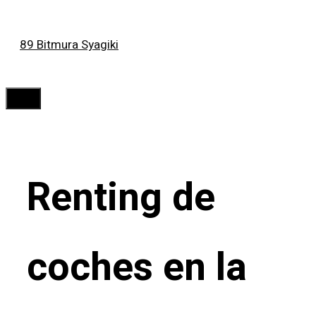
Saltar
89 Bitmura Syagiki
al
contenido
Menú
Renting de
coches en la