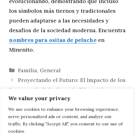
evolucionando, demostrando que incluso
los símbolos más tiernos y tradicionales
pueden adaptarse a las necesidades y
desafíos de la sociedad moderna. Encuentra
nombres para ositas de peluche
en
Minenito.
Categorías
Familia
,
General
Proyectando el Futuro: El Impacto de los
Juguetes de Peluche en la Educación y
We value your privacy
Desarrollo Infantil
Los Ositos de Peluche en la Vanguardia
We use cookies to enhance your browsing experience,
serve personalized ads or content, and analyze our
Digital: Inteligencia Artificial y Más Allá
traffic. By clicking "Accept All", you consent to our use of
cookies.