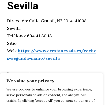
Sevilla
Dirección: Calle Gramil, Nº 23-4, 41008
Sevilla
Teléfono: 694 41 30 13
Sitio
Web:
https://www.crestanevada.es/coche
s-segunda-mano/sevilla
Categorías
General
We value your privacy
Etiquetas
Motor
Mercedes Clase A 2018
We use cookies to enhance your browsing experience,
serve personalized ads or content, and analyze our
Toyota e-Palette
traffic. By clicking "Accept All", you consent to our use of