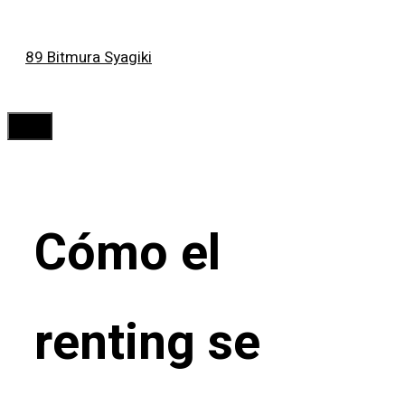
Saltar
89 Bitmura Syagiki
al
contenido
Menú
Cómo el
renting se