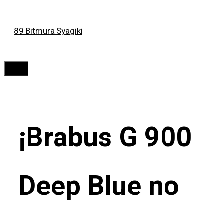
Saltar
89 Bitmura Syagiki
al
contenido
Menú
¡Brabus G 900
Deep Blue no