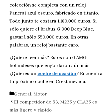
colección se completa con un reloj
Panerai azul oscuro, fabricado en titanio.
Todo junto te costará 1.180.000 euros. Si
sólo quiere el Brabus G 900 Deep Blue,
gastará sólo 550.000 euros. En otras
palabras, un reloj bastante caro.
¿Quiere leer más? Estos son 6 AMG
holandeses que engordaron aún más.
¿Quieres un
coche de ocasión
? Encuentra
tu próximo coche en Crestanevada.
Categorías
General
,
Motor
El competidor de S3, M235 y CLA35 es
más ligero y rápido